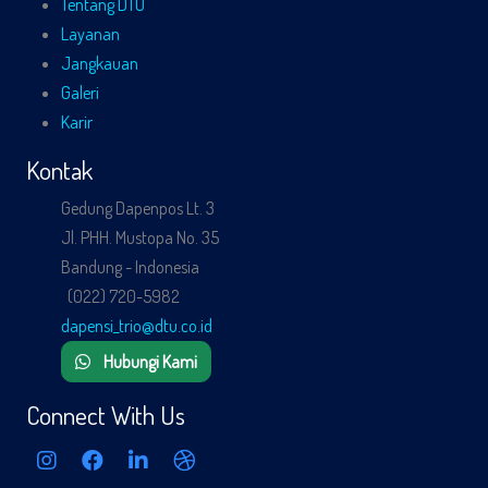
Tentang DTU
Layanan
Jangkauan
Galeri
Karir
Kontak
Gedung Dapenpos Lt. 3
Jl. PHH. Mustopa No. 35
Bandung - Indonesia
(022) 720-5982
dapensi_trio@dtu.co.id
Hubungi Kami
Connect With Us