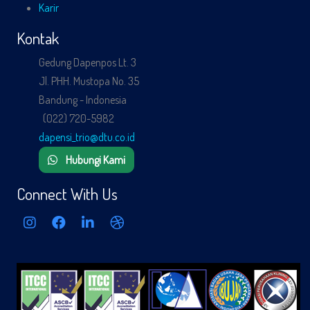
Karir
Kontak
Gedung Dapenpos Lt. 3
Jl. PHH. Mustopa No. 35
Bandung - Indonesia
(022) 720-5982
dapensi_trio@dtu.co.id
Hubungi Kami
Connect With Us